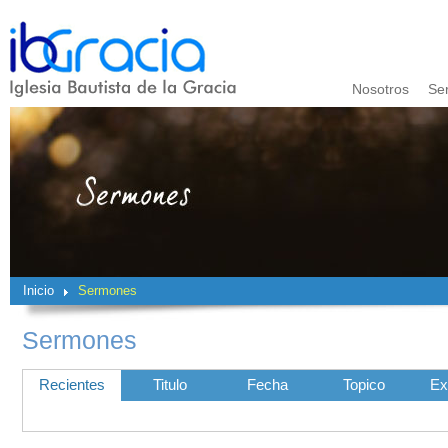
Nosotros
Se
Inicio
Sermones
Sermones
Recientes
Titulo
Fecha
Topico
Ex