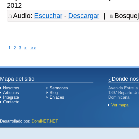
2012
Audio:
Escuchar
-
Descargar
|
Bosque
1
2
3
>
>>
Mapa del sitio
¿Donde nos
Nosotros
Sermones
Avenida Estrella
Articulos
Blog
1397.Reparto Uni
Integrate
Enlaces
Dominicana.
Contacto
Ver mapa
Desarrollado por:
DomiNET.NET