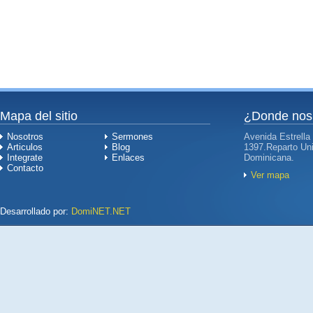
Mapa del sitio
¿Donde nos
Nosotros
Sermones
Avenida Estrella
Articulos
Blog
1397.Reparto Uni
Integrate
Enlaces
Dominicana.
Contacto
Ver mapa
Desarrollado por:
DomiNET.NET