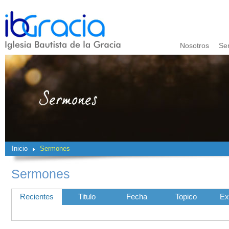
Nosotros
Se
Inicio
Sermones
Sermones
Recientes
Titulo
Fecha
Topico
Ex