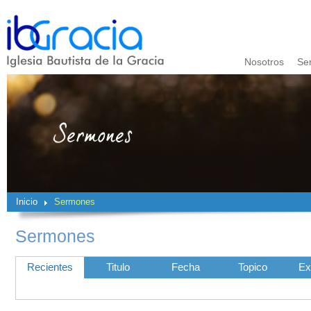
Nosotros
Se
Inicio
Sermones
Sermones
Recientes
Titulo
Fecha
Topico
Ex