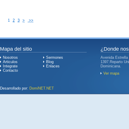
1
2
3
>
>>
Mapa del sitio
¿Donde nos
Nosotros
Sermones
Avenida Estrella
Articulos
Blog
1397.Reparto Uni
Integrate
Enlaces
Dominicana.
Contacto
Ver mapa
Desarrollado por:
DomiNET.NET