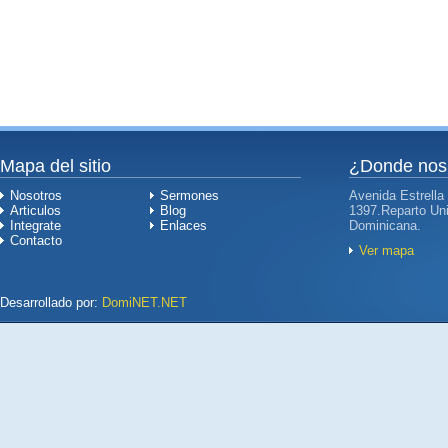
Mapa del sitio
¿Donde nos
Nosotros
Sermones
Avenida Estrella
Articulos
Blog
1397.Reparto Uni
Integrate
Enlaces
Dominicana.
Contacto
Ver mapa
Desarrollado por:
DomiNET.NET