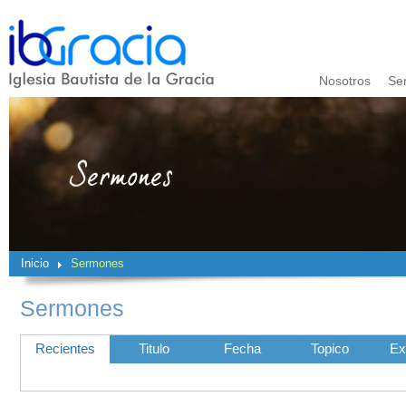
Nosotros
Se
Inicio
Sermones
Sermones
Recientes
Titulo
Fecha
Topico
Ex