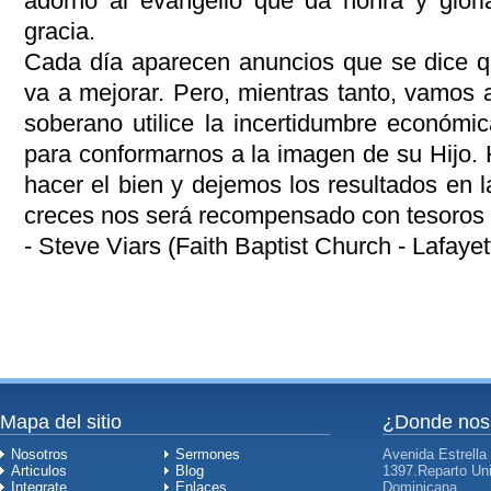
adorno al evangelio que da honra y glor
gracia.
Cada día aparecen anuncios que se dice q
va a mejorar. Pero, mientras tanto, vamos 
soberano utilice la incertidumbre económ
para conformarnos a la imagen de su Hijo.
hacer el bien y dejemos los resultados en
creces nos será recompensado con tesoros 
- Steve Viars (Faith Baptist Church - Lafayet
Mapa del sitio
¿Donde nos
Nosotros
Sermones
Avenida Estrella
Articulos
Blog
1397.Reparto Uni
Integrate
Enlaces
Dominicana.