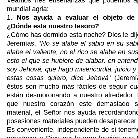
Veamos tres enseñanzas que podemos a
mundial agria:
1.
Nos ayuda a evaluar el objeto de n
¿Dónde esta nuestro tesoro?
¿Cómo has dormido esta noche? Dios le dijo
Jeremías, "
No se alabe el sabio en su sabi
alabe el valiente, no el rico se alabe en s
esto el que se hubiere de alabar: en ente
soy Jehová, que hago misericordia, juicio y j
estas cosas quiero, dice Jehová
" (Jerem
éstos son mucho más fáciles de seguir cu
están desmoronando a nuestro alrededor. 
que nuestro corazón este demasiado s
material, el Señor nos ayuda recordándon
posesiones materiales pueden desaparecer.
Es conveniente, independiente de si tenemo